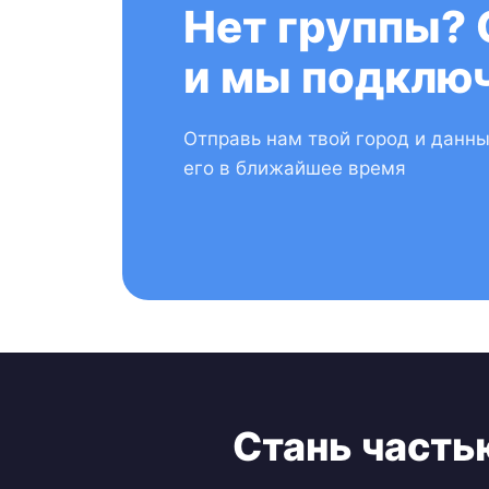
Нет группы? 
и мы подключ
Отправь нам твой город и данн
его в ближайшее время
Стань часть