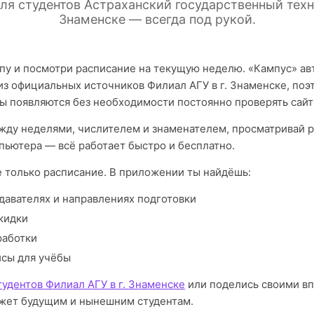
ля студентов Астраханский государственный техни
Знаменске — всегда под рукой.
пу и посмотри расписание на текущую неделю. «Кампус» а
из официальных источников Филиал АГУ в г. Знаменске, поэ
ы появляются без необходимости постоянно проверять сайт
ду неделями, числителем и знаменателем, просматривай р
пьютера — всё работает быстро и бесплатно.
е только расписание. В приложении ты найдёшь:
давателях и направлениях подготовки
кидки
работки
исы для учёбы
удентов Филиал АГУ в г. Знаменске
или поделись своими в
жет будущим и нынешним студентам.