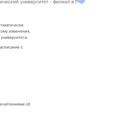
ческий университет - филиал в г.
втоматически
тому изменения,
 университета.
асписание с
печатлениями об