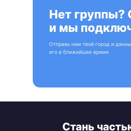
Нет группы? 
и мы подключ
Отправь нам твой город и данн
его в ближайшее время
Стань часть