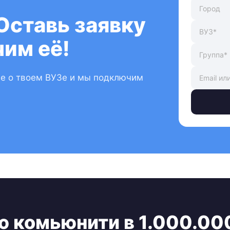
Оставь заявку
им её!
ые о твоем ВУЗе и мы подключим
ю комьюнити в 1.000.00