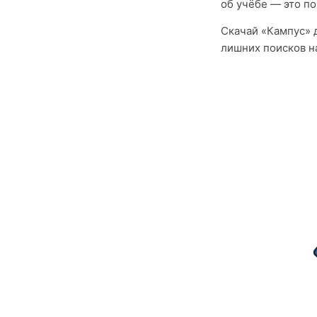
об учёбе — это п
Скачай «Кампус» д
лишних поисков на