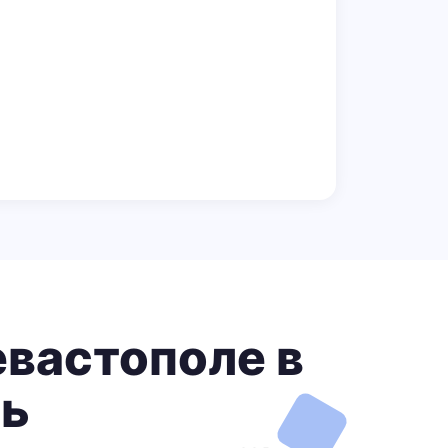
евастополе в
ль