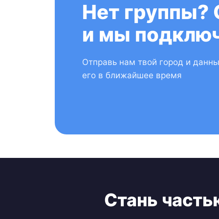
Нет группы? 
и мы подключ
Отправь нам твой город и данн
его в ближайшее время
Стань часть