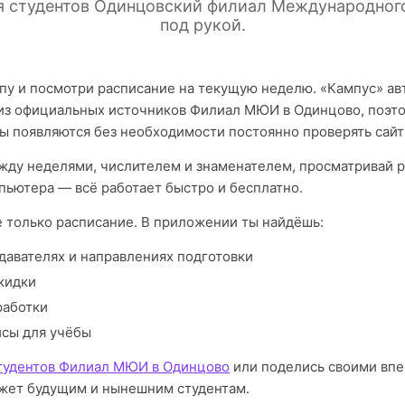
я студентов Одинцовский филиал Международног
под рукой.
пу и посмотри расписание на текущую неделю. «Кампус» а
из официальных источников Филиал МЮИ в Одинцово, поэто
ы появляются без необходимости постоянно проверять сайт
ду неделями, числителем и знаменателем, просматривай р
пьютера — всё работает быстро и бесплатно.
е только расписание. В приложении ты найдёшь:
давателях и направлениях подготовки
кидки
работки
исы для учёбы
тудентов Филиал МЮИ в Одинцово
или поделись своими впе
жет будущим и нынешним студентам.