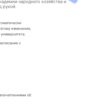
кадемии народного хозяйства и
д рукой.
втоматически
оэтому изменения,
 университета.
асписание с
впечатлениями об