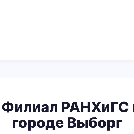
Филиал РАНХиГС в
городе Выборг