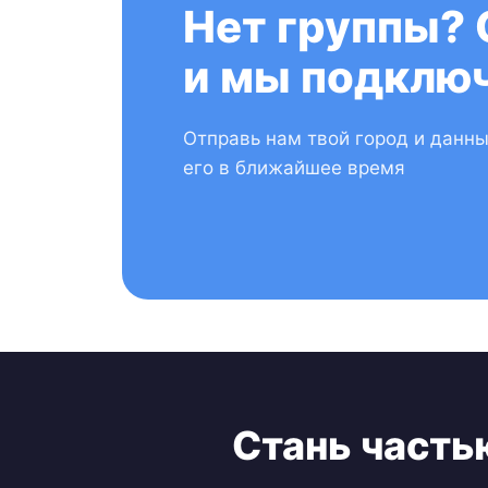
Нет группы? 
и мы подключ
Отправь нам твой город и данн
его в ближайшее время
Стань часть