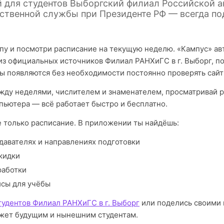
й для студентов Выборгский филиал Российской а
ственной службы при Президенте РФ — всегда по
пу и посмотри расписание на текущую неделю. «Кампус» а
из официальных источников Филиал РАНХиГС в г. Выборг, п
ы появляются без необходимости постоянно проверять сайт
ду неделями, числителем и знаменателем, просматривай р
пьютера — всё работает быстро и бесплатно.
е только расписание. В приложении ты найдёшь:
давателях и направлениях подготовки
кидки
работки
исы для учёбы
тудентов Филиал РАНХиГС в г. Выборг
или поделись своими 
жет будущим и нынешним студентам.