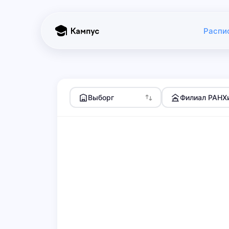
Распи
Выборг
Филиал РАНХи