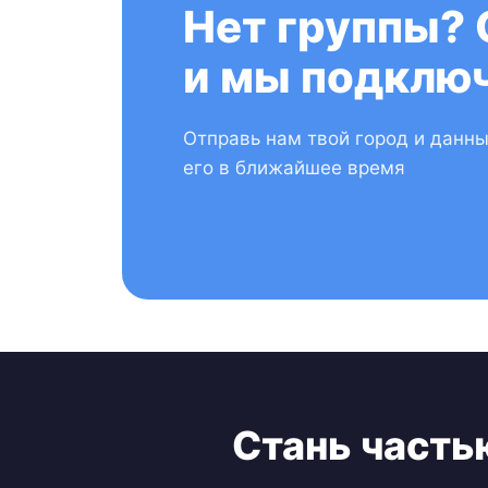
Нет группы? 
и мы подключ
Отправь нам твой город и данн
его в ближайшее время
Стань часть