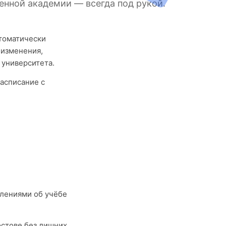
енной академии — всегда под рукой.
втоматически
 изменения,
 университета.
асписание с
лениями об учёбе
остове без лишних