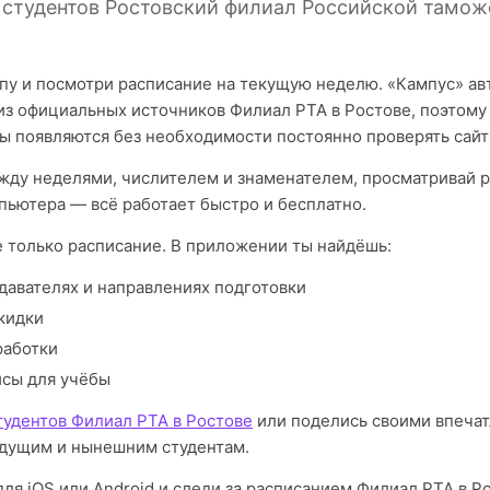
 студентов Ростовский филиал Российской тамож
пу и посмотри расписание на текущую неделю. «Кампус» а
из официальных источников Филиал РТА в Ростове, поэтому
ы появляются без необходимости постоянно проверять сайт
ду неделями, числителем и знаменателем, просматривай р
пьютера — всё работает быстро и бесплатно.
е только расписание. В приложении ты найдёшь:
давателях и направлениях подготовки
кидки
работки
исы для учёбы
тудентов Филиал РТА в Ростове
или поделись своими впечат
дущим и нынешним студентам.
ля iOS или Android и следи за расписанием Филиал РТА в Р