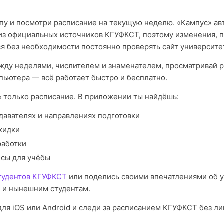
пу и посмотри расписание на текущую неделю. «Кампус» а
из официальных источников КГУФКСТ, поэтому изменения, 
я без необходимости постоянно проверять сайт университе
ду неделями, числителем и знаменателем, просматривай р
пьютера — всё работает быстро и бесплатно.
е только расписание. В приложении ты найдёшь:
давателях и направлениях подготовки
кидки
работки
исы для учёбы
тудентов КГУФКСТ
или поделись своими впечатлениями об 
 и нынешним студентам.
для iOS или Android и следи за расписанием КГУФКСТ без л