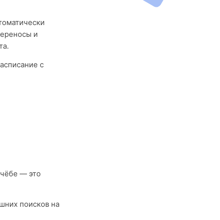
втоматически
переносы и
та.
асписание с
учёбе — это
ишних поисков на