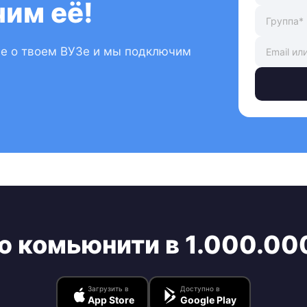
им её!
ые о твоем ВУЗе и мы подключим
ю комьюнити в 1.000.00
Загрузить в
Доступно в
App Store
Google Play