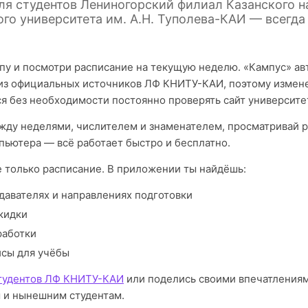
ля студентов Лениногорский филиал Казанского 
го университета им. А.Н. Туполева-КАИ — всегда
пу и посмотри расписание на текущую неделю. «Кампус» а
из официальных источников ЛФ КНИТУ-КАИ, поэтому измене
я без необходимости постоянно проверять сайт университе
ду неделями, числителем и знаменателем, просматривай р
пьютера — всё работает быстро и бесплатно.
е только расписание. В приложении ты найдёшь:
давателях и направлениях подготовки
кидки
работки
исы для учёбы
студентов ЛФ КНИТУ-КАИ
или поделись своими впечатлениям
 и нынешним студентам.