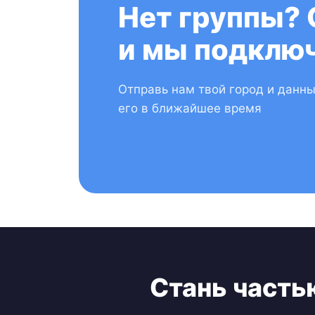
Нет группы? 
и мы подключ
Отправь нам твой город и данн
его в ближайшее время
Стань часть