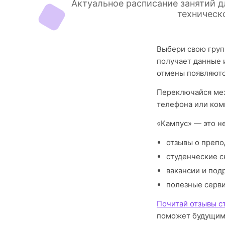
Актуальное расписание занятий д
техническо
Выбери свою груп
получает данные 
отмены появляютс
Переключайся меж
телефона или ком
«Кампус» — это н
отзывы о препо
студенческие с
вакансии и под
полезные серв
Почитай отзывы 
поможет будущим