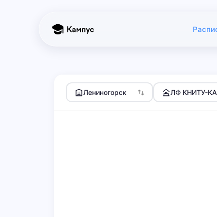
Распи
Лениногорск
ЛФ КНИТУ-К