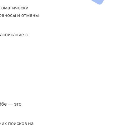
втоматически
реносы и отмены
асписание с
ёбе — это
них поисков на