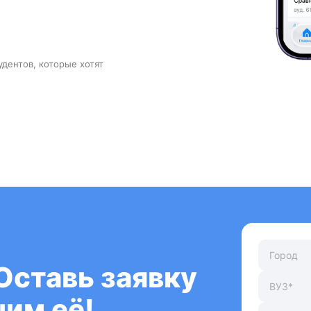
удентов, которые хотят
Оставь заявку
им её!