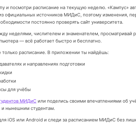
пу и посмотри расписание на текущую неделю. «Кампус» а
из официальных источников МИДиС, поэтому изменения, пе
еобходимости постоянно проверять сайт университета.
ду неделями, числителем и знаменателем, просматривай р
пьютера — всё работает быстро и бесплатно.
е только расписание. В приложении ты найдёшь:
давателях и направлениях подготовки
кидки
работки
исы для учёбы
студентов МИДиС
или поделись своими впечатлениями об уч
 и нынешним студентам.
для iOS или Android и следи за расписанием МИДиС без лиш