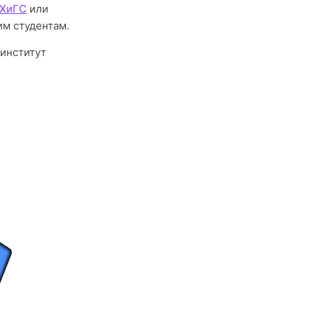
НХиГС
или
м студентам.
 институт