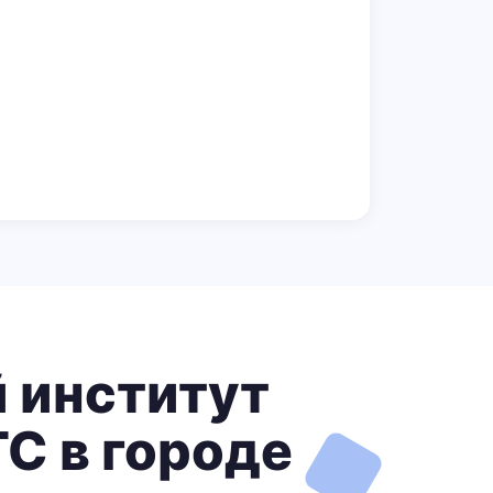
 институт
С в городе