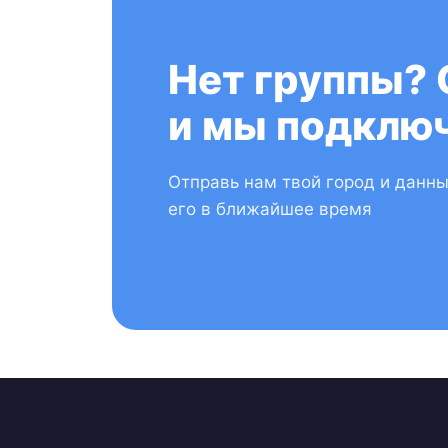
Нет группы? 
и мы подключ
Отправь нам твой город и данн
его в ближайшее время