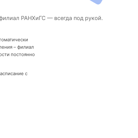
 филиал РАНХиГС — всегда под рукой.
втоматически
ления – филиал
ости постоянно
асписание с