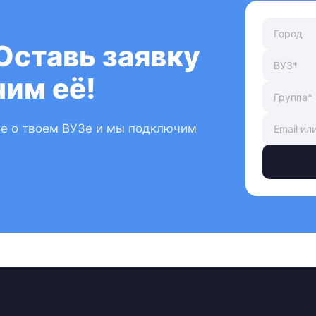
Оставь заявку
им её!
ые о твоем ВУЗе и мы подключим