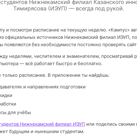
 студентов Нижнекамский филиал Казанского инно
Тимирясова (ИЭУП) — всегда под рукой.
пу и посмотри расписание на текущую неделю. «Кампус» а
из официальных источников Нижнекамский филиал ИЭУП, по
ы появляются без необходимости постоянно проверять сайт
ду неделями, числителем и знаменателем, просматривай р
пьютера — всё работает быстро и бесплатно.
е только расписание. В приложении ты найдёшь:
давателях и направлениях подготовки
кидки
работки
исы для учёбы
тудентов Нижнекамский филиал ИЭУП
или поделись своими 
жет будущим и нынешним студентам.