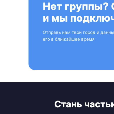
Нет группы? 
и мы подключ
Отправь нам твой город и данн
его в ближайшее время
Стань часть