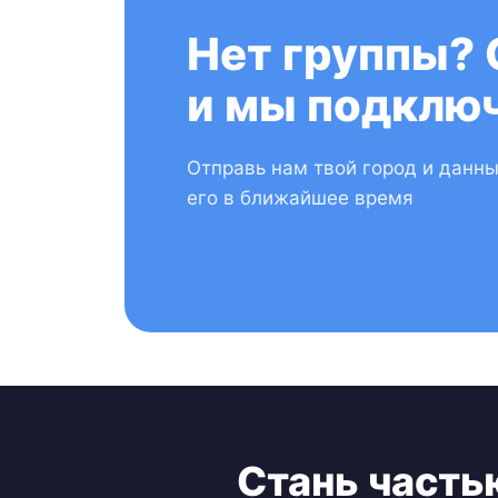
Нет группы? 
и мы подключ
Отправь нам твой город и данн
его в ближайшее время
Стань часть