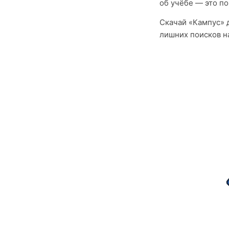
об учёбе — это п
Скачай «Кампус» д
лишних поисков на