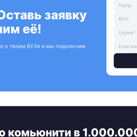
Оставь заявку
им её!
ые о твоем ВУЗе и мы подключим
ю комьюнити в 1.000.00