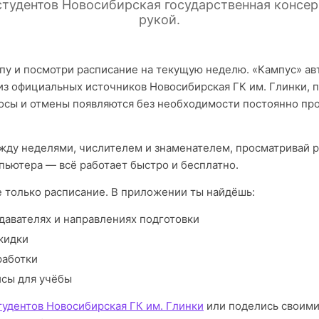
студентов Новосибирская государственная консер
рукой.
пу и посмотри расписание на текущую неделю. «Кампус» а
из официальных источников Новосибирская ГК им. Глинки, 
осы и отмены появляются без необходимости постоянно про
ду неделями, числителем и знаменателем, просматривай р
пьютера — всё работает быстро и бесплатно.
е только расписание. В приложении ты найдёшь:
давателях и направлениях подготовки
кидки
работки
исы для учёбы
тудентов Новосибирская ГК им. Глинки
или поделись своими