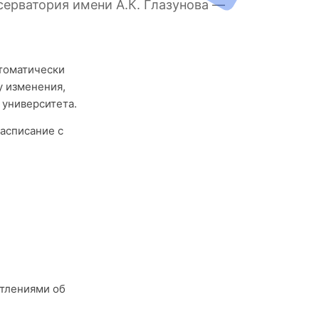
серватория имени А.К. Глазунова —
втоматически
у изменения,
 университета.
асписание с
тлениями об