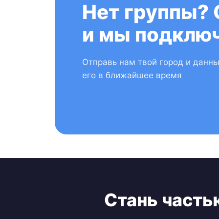
Нет группы? 
и мы подключ
Отправь нам твой город и данн
его в ближайшее время
Стань часть