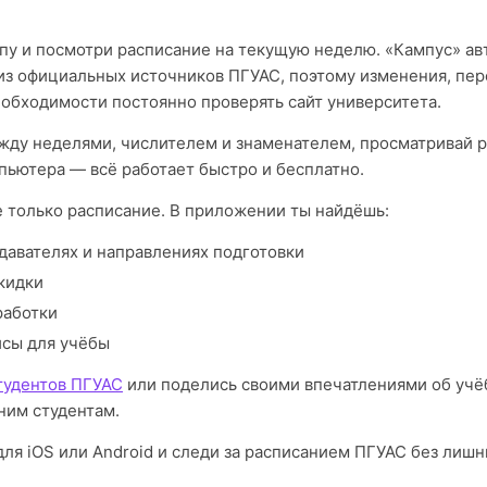
пу и посмотри расписание на текущую неделю. «Кампус» а
из официальных источников ПГУАС, поэтому изменения, пе
еобходимости постоянно проверять сайт университета.
ду неделями, числителем и знаменателем, просматривай р
пьютера — всё работает быстро и бесплатно.
е только расписание. В приложении ты найдёшь:
давателях и направлениях подготовки
кидки
работки
исы для учёбы
тудентов ПГУАС
или поделись своими впечатлениями об учё
им студентам.
ля iOS или Android и следи за расписанием ПГУАС без лишн