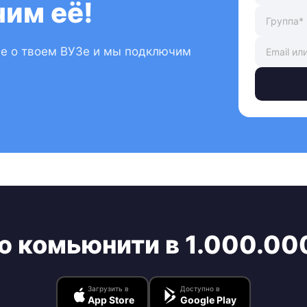
им её!
ые о твоем ВУЗе и мы подключим
ю комьюнити в 1.000.00
Загрузить в
Доступно в
App Store
Google Play