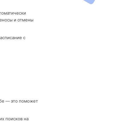
втоматически
реносы и отмены
асписание с
бе — это поможет
их поисков на