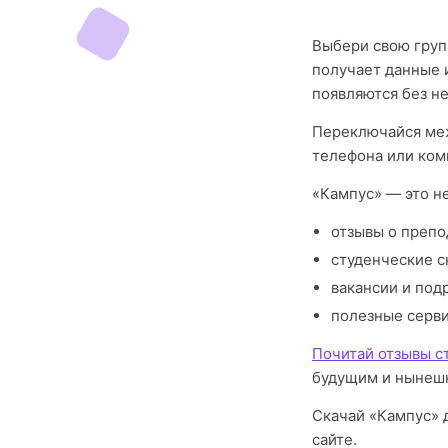
Выбери свою груп
получает данные 
появляются без н
Переключайся меж
телефона или ком
«Кампус» — это н
отзывы о препо
студенческие с
вакансии и под
полезные серв
Почитай отзывы с
будущим и нынешн
Скачай «Кампус» д
сайте.