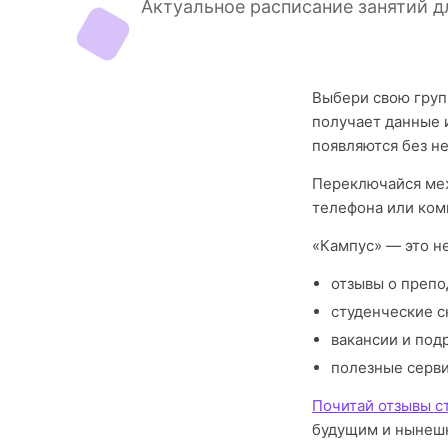
Актуальное расписание занятий 
Выбери свою груп
получает данные 
появляются без н
Переключайся меж
телефона или ком
«Кампус» — это н
отзывы о препо
студенческие с
вакансии и под
полезные серв
Почитай отзывы с
будущим и нынешн