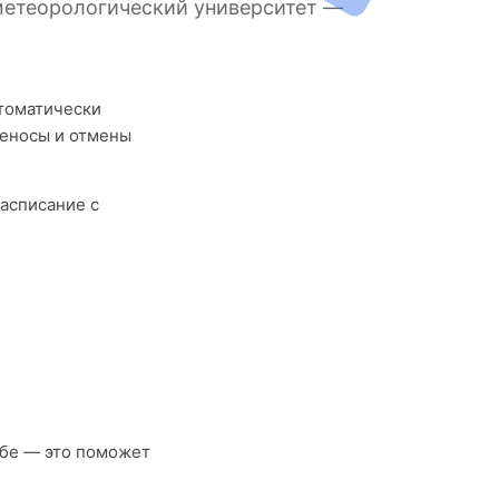
метеорологический университет —
втоматически
реносы и отмены
асписание с
ёбе — это поможет