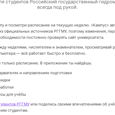
для студентов Российский государственный гидро
всегда под рукой.
пу и посмотри расписание на текущую неделю. «Кампус» а
из официальных источников РГГМУ, поэтому изменения, пе
еобходимости постоянно проверять сайт университета.
ду неделями, числителем и знаменателем, просматривай р
пьютера — всё работает быстро и бесплатно.
е только расписание. В приложении ты найдёшь:
давателях и направлениях подготовки
кидки
работки
исы для учёбы
тудентов РГГМУ
или поделись своими впечатлениями об уч
им студентам.