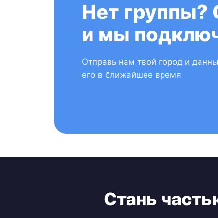
Нет группы? 
и мы подключ
Отправь нам твой город и данн
его в ближайшее время
Стань часть