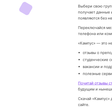
Выбери свою груп
получает данные 
появляются без н
Переключайся меж
телефона или ком
«Кампус» — это н
отзывы о препо
студенческие с
вакансии и под
полезные серв
Почитай отзывы с
будущим и нынешн
Скачай «Кампус» д
сайте.