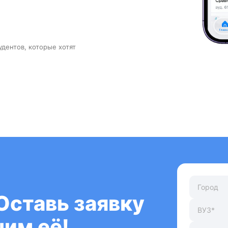
удентов, которые хотят
Оставь заявку
им её!