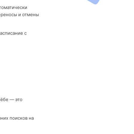
втоматически
ереносы и отмены
асписание с
чёбе — это
шних поисков на