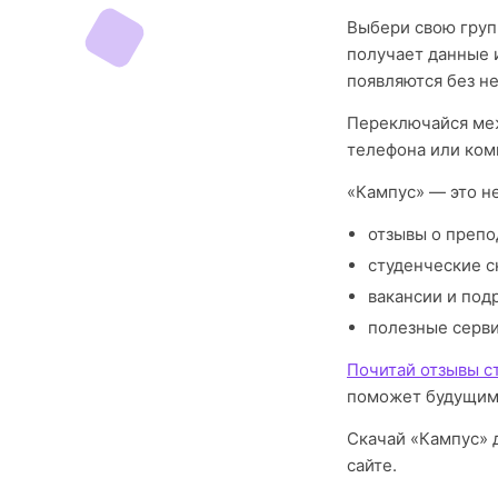
Выбери свою груп
получает данные 
появляются без н
Переключайся меж
телефона или ком
«Кампус» — это н
отзывы о препо
студенческие с
вакансии и под
полезные серв
Почитай отзывы с
поможет будущим
Скачай «Кампус» д
сайте.