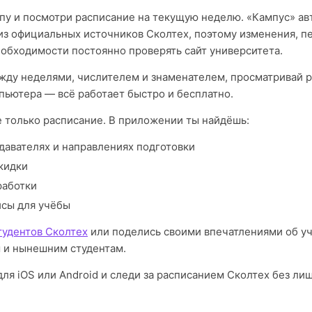
пу и посмотри расписание на текущую неделю. «Кампус» а
из официальных источников Сколтех, поэтому изменения, п
еобходимости постоянно проверять сайт университета.
ду неделями, числителем и знаменателем, просматривай р
пьютера — всё работает быстро и бесплатно.
е только расписание. В приложении ты найдёшь:
давателях и направлениях подготовки
кидки
работки
исы для учёбы
тудентов Сколтех
или поделись своими впечатлениями об у
 и нынешним студентам.
ля iOS или Android и следи за расписанием Сколтех без ли