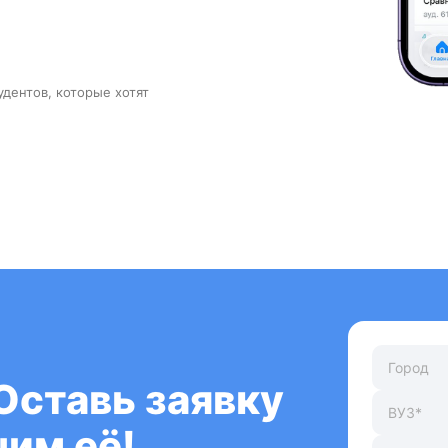
удентов, которые хотят
Оставь заявку
им её!