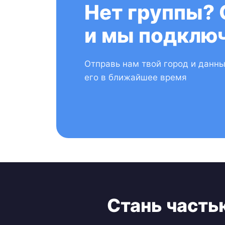
Нет группы? 
и мы подключ
Отправь нам твой город и данн
его в ближайшее время
Стань часть