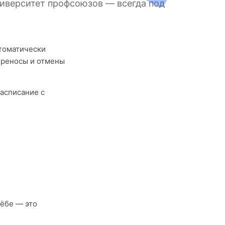
ниверситет профсоюзов — всегда под
втоматически
ереносы и отмены
асписание с
ёбе — это