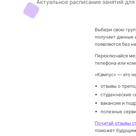
Актуальное расписание занятий для
Выбери свою груп
получает данные 
появляются без н
Переключайся меж
телефона или ком
«Кампус» — это н
отзывы о препо
студенческие с
вакансии и под
полезные серв
Почитай отзывы с
поможет будущим