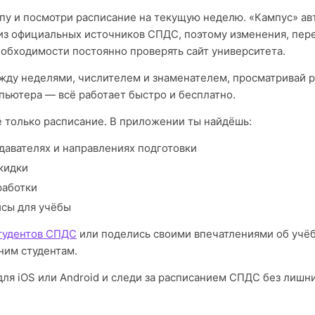
пу и посмотри расписание на текущую неделю. «Кампус» а
из официальных источников СПДС, поэтому изменения, пер
еобходимости постоянно проверять сайт университета.
ду неделями, числителем и знаменателем, просматривай р
пьютера — всё работает быстро и бесплатно.
е только расписание. В приложении ты найдёшь:
давателях и направлениях подготовки
кидки
работки
исы для учёбы
тудентов СПДС
или поделись своими впечатлениями об учё
им студентам.
ля iOS или Android и следи за расписанием СПДС без лишни