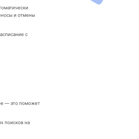
втоматически
еносы и отмены
асписание с
бе — это поможет
х поисков на