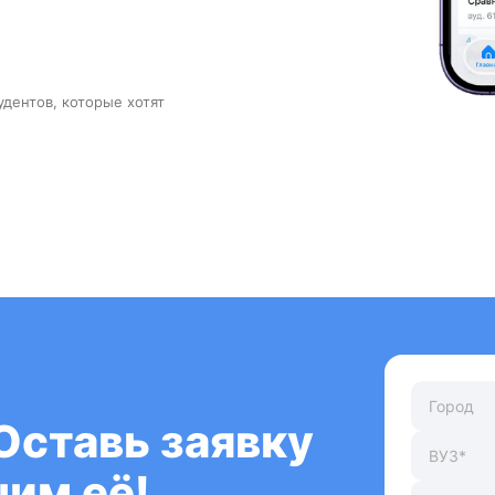
удентов, которые хотят
Оставь заявку
им её!