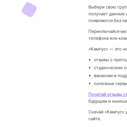
Выбери свою груп
получает данные 
появляются без н
Переключайся меж
телефона или ком
«Кампус» — это н
отзывы о препо
студенческие с
вакансии и под
полезные серв
Почитай отзывы с
будущим и нынешн
Скачай «Кампус» д
сайте.