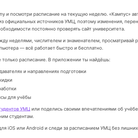
пу и посмотри расписание на текущую неделю. «Кампус» а
из официальных источников УМЦ, поэтому изменения, пере
еобходимости постоянно проверять сайт университета.
ду неделями, числителем и знаменателем, просматривай р
пьютера — всё работает быстро и бесплатно.
е только расписание. В приложении ты найдёшь:
давателях и направлениях подготовки
кидки
работки
исы для учёбы
тудентов УМЦ
или поделись своими впечатлениями об учёб
им студентам.
ля iOS или Android и следи за расписанием УМЦ без лишних 