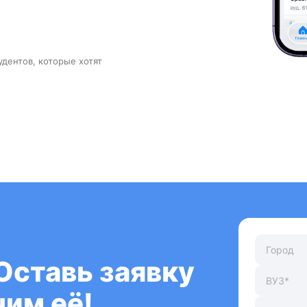
удентов, которые хотят
Оставь заявку
им её!