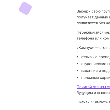
Выбери свою груп
получает данные 
появляются без н
Переключайся меж
телефона или ком
«Кампус» — это н
отзывы о препо
студенческие с
вакансии и под
полезные серв
Почитай отзывы с
будущим и нынешн
Скачай «Кампус» д