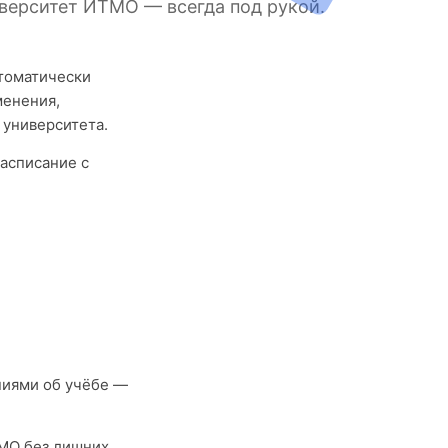
верситет ИТМО — всегда под рукой.
втоматически
менения,
 университета.
асписание с
ниями об учёбе —
ТМО без лишних