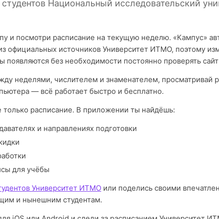
я студентов Национальный исследовательский уни
пу и посмотри расписание на текущую неделю. «Кампус» а
из официальных источников Университет ИТМО, поэтому из
ы появляются без необходимости постоянно проверять сайт
ду неделями, числителем и знаменателем, просматривай р
пьютера — всё работает быстро и бесплатно.
е только расписание. В приложении ты найдёшь:
давателях и направлениях подготовки
кидки
работки
исы для учёбы
тудентов Университет ИТМО
или поделись своими впечатле
щим и нынешним студентам.
для iOS или Android и следи за расписанием Университет И