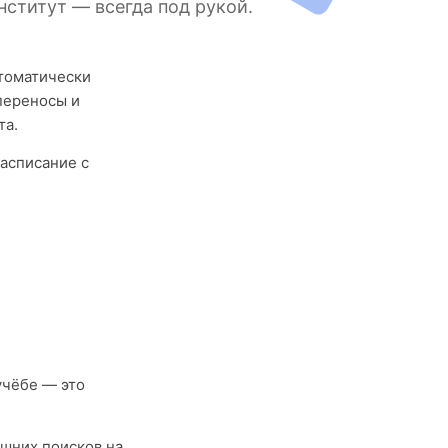
ститут — всегда под рукой.
втоматически
переносы и
та.
асписание с
учёбе — это
ишних поисков на