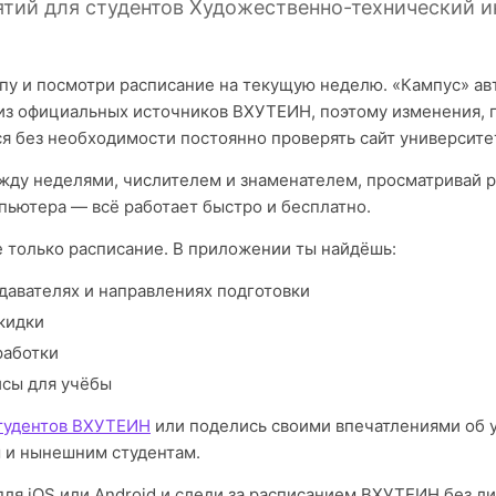
ятий для студентов Художественно-технический ин
пу и посмотри расписание на текущую неделю. «Кампус» а
из официальных источников ВХУТЕИН, поэтому изменения, 
я без необходимости постоянно проверять сайт университе
ду неделями, числителем и знаменателем, просматривай р
пьютера — всё работает быстро и бесплатно.
е только расписание. В приложении ты найдёшь:
давателях и направлениях подготовки
кидки
работки
исы для учёбы
тудентов ВХУТЕИН
или поделись своими впечатлениями об 
 и нынешним студентам.
для iOS или Android и следи за расписанием ВХУТЕИН без л