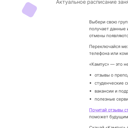
Актуальное расписание зан
Выбери свою груп
получает данные 
отмены появляютс
Переключайся меж
телефона или ком
«Кампус» — это н
отзывы о препо
студенческие с
вакансии и под
полезные серв
Почитай отзывы с
поможет будущим
Скачай «Кампус» 