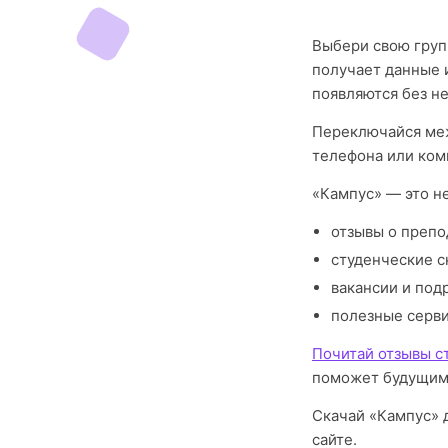
Выбери свою груп
получает данные 
появляются без н
Переключайся меж
телефона или ком
«Кампус» — это н
отзывы о препо
студенческие с
вакансии и под
полезные серв
Почитай отзывы с
поможет будущим
Скачай «Кампус» д
сайте.