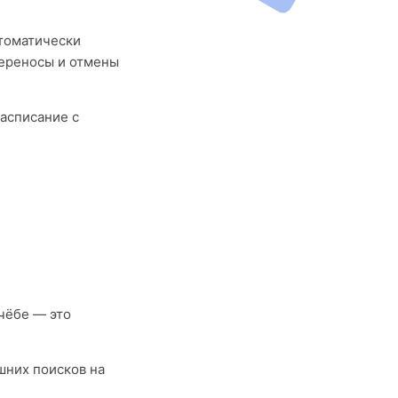
втоматически
переносы и отмены
асписание с
чёбе — это
шних поисков на