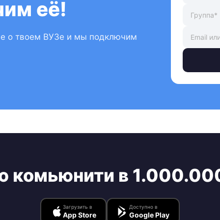
им её!
ые о твоем ВУЗе и мы подключим
ю комьюнити в 1.000.00
Загрузить в
Доступно в
App Store
Google Play