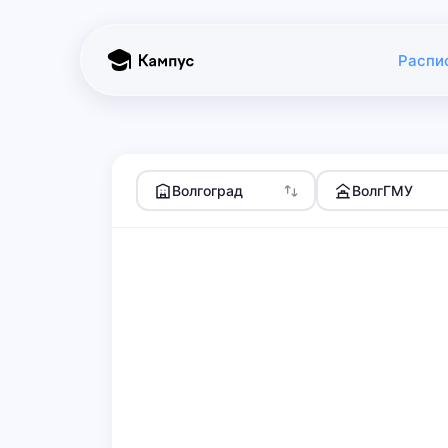
Распи
Волгоград
ВолгГМУ