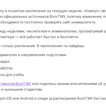
пу и посмотри расписание на текущую неделю. «Кампус» а
из официальных источников ВолгГМУ, поэтому изменения, 
еобходимости постоянно проверять сайт университета.
ду неделями, числителем и знаменателем, просматривай р
пьютера — всё работает быстро и бесплатно.
е только расписание. В приложении ты найдёшь:
давателях и направлениях подготовки
кидки
работки
исы для учёбы
тудентов ВолгГМУ
или поделись своими впечатлениями об у
 и нынешним студентам.
ля iOS или Android и следи за расписанием ВолгГМУ без ли