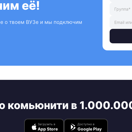
им её!
ые о твоем ВУЗе и мы подключим
ю комьюнити в 1.000.00
Загрузить в
Доступно в
App Store
Google Play