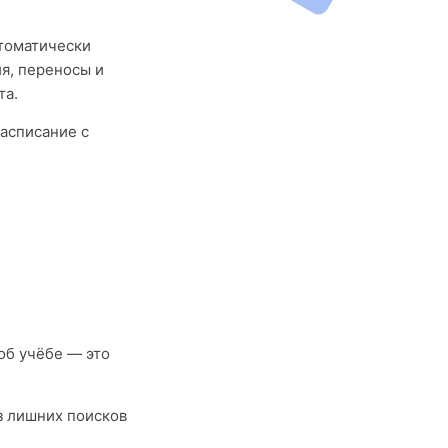
втоматически
я, переносы и
та.
асписание с
об учёбе — это
з лишних поисков